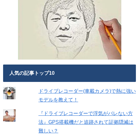
人気の記事トップ10
ドライブレコーダー(車載カメラ)で熱に強い
モデルを教えて！
『ドライブレコーダーで浮気がバレない方
法』GPS搭載機だと追跡されて証拠隠滅は
難しい？