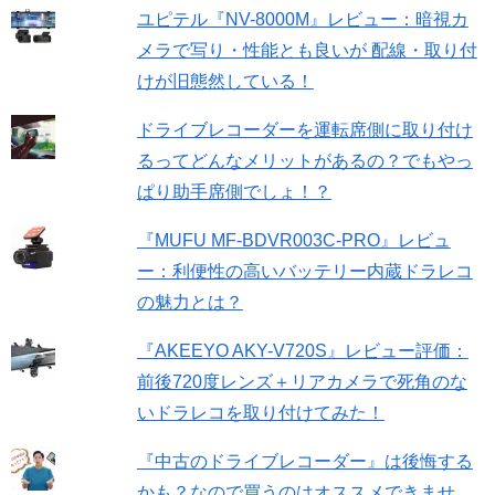
ユピテル『NV-8000M』レビュー：暗視カ
メラで写り・性能とも良いが 配線・取り付
けが旧態然している！
ドライブレコーダーを運転席側に取り付け
るってどんなメリットがあるの？でもやっ
ぱり助手席側でしょ！？
『MUFU MF-BDVR003C-PRO』レビュ
ー：利便性の高いバッテリー内蔵ドラレコ
の魅力とは？
『AKEEYO AKY-V720S』レビュー評価：
前後720度レンズ＋リアカメラで死角のな
いドラレコを取り付けてみた！
『中古のドライブレコーダー』は後悔する
かも？なので買うのはオススメできませ