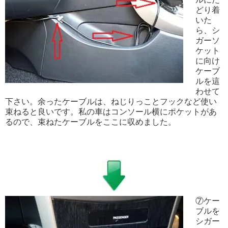
どり着
いた
ら、シ
ガーソ
ケット
に向け
ケーブ
ルを這
わせて
下さい。余ったケーブルは、ねじりっことフックなど使い
束ねると良いです。私の車はコンソール横にポケットがあ
るので、束ねたケーブルをここに収めました。
⑦ケー
ブルを
シガー