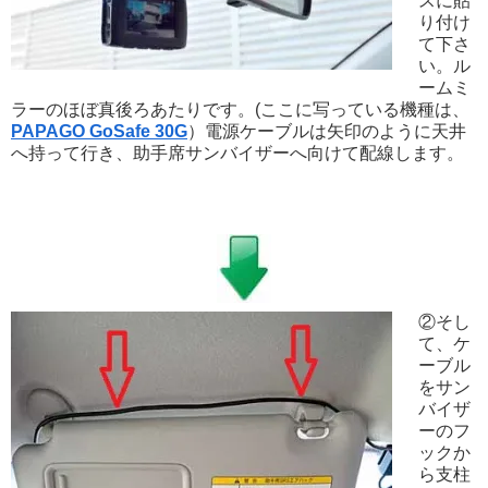
スに貼
り付け
て下さ
い。ル
ームミ
ラーのほぼ真後ろあたりです。(ここに写っている機種は、
PAPAGO GoSafe 30G
）電源ケーブルは矢印のように天井
へ持って行き、助手席サンバイザーへ向けて配線します。
②そし
て、ケ
ーブル
をサン
バイザ
ーのフ
ックか
ら支柱