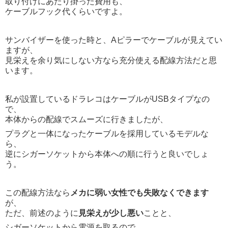
取り付けにあたり掛った費用も、
ケーブルフック代くらいですよ。
サンバイザーを使った時と、Aピラーでケーブルが見えてい
ますが、
見栄えを余り気にしない方なら充分使える配線方法だと思
います。
私が設置しているドラレコはケーブルがUSBタイプなの
で、
本体からの配線でスムーズに行きましたが、
プラグと一体になったケーブルを採用しているモデルな
ら、
逆にシガーソケットから本体への順に行うと良いでしょ
う。
この配線方法なら
メカに弱い女性でも失敗なくできます
が、
ただ、前述のように
見栄えが少し悪い
ことと、
シガーソケットから電源を取るので、