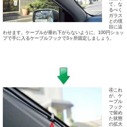
て、な
るべく
ガラス
との境
目に這
わせます。ケーブルが垂れ下がらないように、100円ショッ
プで手に入るケーブルフックで3ヶ所固定しましょう。
④これ
が、ケ
ーブル
フック
で留め
た状態
の拡大