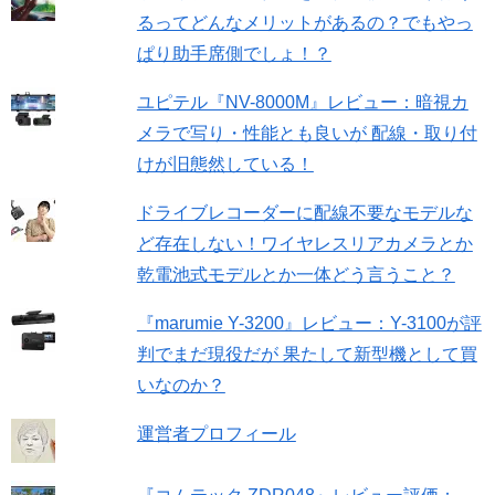
るってどんなメリットがあるの？でもやっ
ぱり助手席側でしょ！？
ユピテル『NV-8000M』レビュー：暗視カ
メラで写り・性能とも良いが 配線・取り付
けが旧態然している！
ドライブレコーダーに配線不要なモデルな
ど存在しない！ワイヤレスリアカメラとか
乾電池式モデルとか一体どう言うこと？
『marumie Y-3200』レビュー：Y-3100が評
判でまだ現役だが 果たして新型機として買
いなのか？
運営者プロフィール