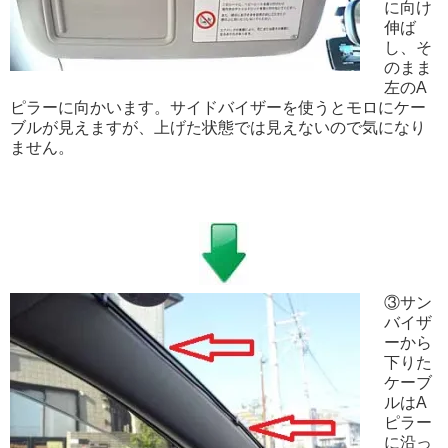
に向け
伸ば
し、そ
のまま
左のA
ピラーに向かいます。サイドバイザーを使うとモロにケー
ブルが見えますが、上げた状態では見えないので気になり
ません。
③サン
バイザ
ーから
下りた
ケーブ
ルはA
ピラー
に沿っ