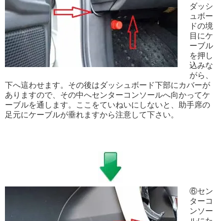
ダッシ
ュボー
ドの境
目にケ
ーブル
を押し
込みな
がら、
下へ這わせます。その後はダッシュボード下部にカバーが
ありますので、その中へセンターコンソールへ向かってケ
ーブルを通します。ここをていねいにしないと、助手席の
足元にケーブルが垂れますから注意して下さい。
⑥セン
ターコ
ンソー
ルにた