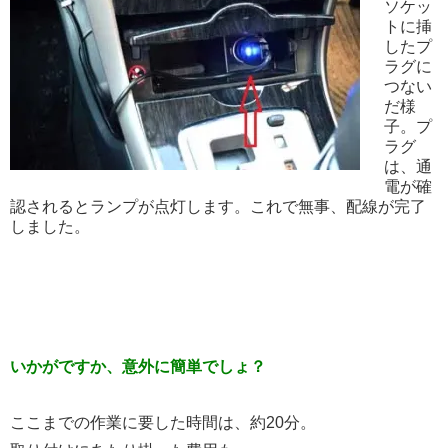
ソケッ
トに挿
したプ
ラグに
つない
だ様
子。プ
ラグ
は、通
電が確
認されるとランプが点灯します。これで無事、配線が完了
しました。
いかがですか、意外に簡単でしょ？
ここまでの作業に要した時間は、約20分。