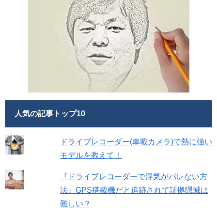
人気の記事トップ10
ドライブレコーダー(車載カメラ)で熱に強い
モデルを教えて！
『ドライブレコーダーで浮気がバレない方
法』GPS搭載機だと追跡されて証拠隠滅は
難しい？