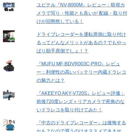
ユピテル『NV-8000M』レビュー：暗視カ
メラで写り・性能とも良いが 配線・取り付
けが旧態然している！
ドライブレコーダーを運転席側に取り付け
るってどんなメリットがあるの？でもやっ
ぱり助手席側でしょ！？
『MUFU MF-BDVR003C-PRO』レビュ
ー：利便性の高いバッテリー内蔵ドラレコ
の魅力とは？
『AKEEYO AKY-V720S』レビュー評価：
前後720度レンズ＋リアカメラで死角のな
いドラレコを取り付けてみた！
『中古のドライブレコーダー』は後悔する
かも？なので買うのはオススメできませ