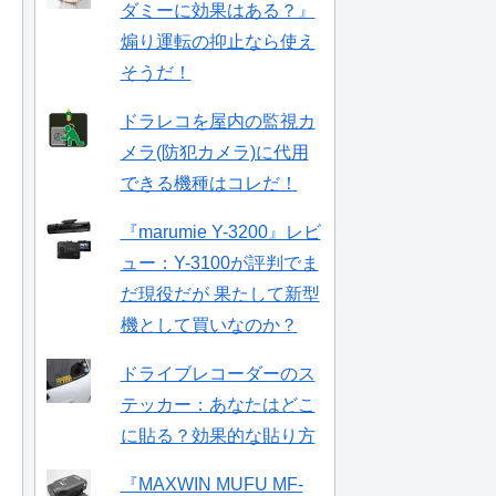
ダミーに効果はある？』
煽り運転の抑止なら使え
そうだ！
ドラレコを屋内の監視カ
メラ(防犯カメラ)に代用
できる機種はコレだ！
『marumie Y-3200』レビ
ュー：Y-3100が評判でま
だ現役だが 果たして新型
機として買いなのか？
ドライブレコーダーのス
テッカー：あなたはどこ
に貼る？効果的な貼り方
『MAXWIN MUFU MF-