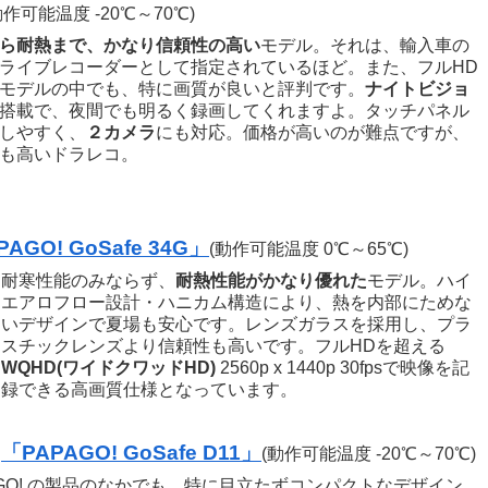
動作可能温度 -20℃～70℃)
ら耐熱まで、かなり信頼性の高い
モデル。それは、輸入車の
ライブレコーダーとして指定されているほど。また、フルHD
モデルの中でも、特に画質が良いと評判です。
ナイトビジョ
搭載で、夜間でも明るく録画してくれますよ。タッチパネル
しやすく、
２カメラ
にも対応。価格が高いのが難点ですが、
も高いドラレコ。
AGO! GoSafe 34G」
(動作可能温度 0℃～65℃)
耐寒性能のみならず、
耐熱性能がかなり優れた
モデル。ハイ
エアロフロー設計・ハニカム構造により、熱を内部にためな
いデザインで夏場も安心です。レンズガラスを採用し、プラ
スチックレンズより信頼性も高いです。
フルHDを超える
WQHD(ワイドクワッドHD)
2560p x 1440p 30fpsで映像を記
録できる高画質仕様となっています。
「PAPAGO! GoSafe D11」
(動作可能温度 -20℃～70℃)
AGO! の製品のなかでも、特に目立たずコンパクトなデザイン