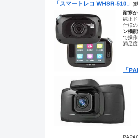
「スマートレコ WHSR-510」
(
耐寒か
純正ド
仕様の
ン機能
で操作
満足度
「PAP
PAP