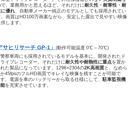
ので、業務用かと思えるほど。それだけに
耐久性・耐寒性・耐
性に優れ
、自動車メーカー純正のモデルとしても採用されてい
す。画質はHD100万画素ながら、安定した露出で見やすい映像
提供します。
アサヒリサーチ GP-1」
(動作可能温度 0℃～70℃)
警察車両にも採用されているモデルを基本に、開発されたド
ライブレコーダー。それだけに
耐久性や耐熱性に重点
を置か
れた製品になっています。1296×2304の
2K高画質
と、なめら
か45fpsのフルHD画質でキレイな映像を残すことが可能で
す。電源を車のバッテリーから取る仕様にして、
駐車監視機
能
を充実させています。