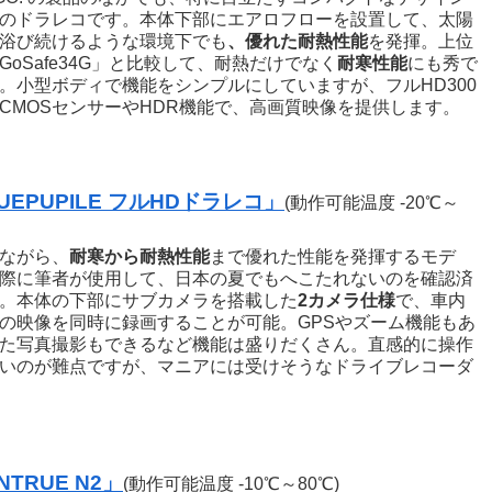
のドラレコです。本体下部にエアロフローを設置して、太陽
浴び続けるような環境下でも
、優れた耐熱性能
を発揮。上位
GoSafe34G」と比較して、耐熱だけでなく
耐寒性能
にも秀で
。小型ボディで機能をシンプルにしていますが、フルHD300
CMOSセンサーやHDR機能で、高画質映像を提供します。
UEPUPILE フルHDドラレコ」
(動作可能温度 -20℃～
ながら、
耐寒から耐熱性能
まで優れた性能を発揮するモデ
際に筆者が使用して、日本の夏でもへこたれないのを確認済
。本体の下部にサブカメラを搭載した
2カメラ仕様
で、車内
の映像を同時に録画することが可能。GPSやズーム機能もあ
た写真撮影もできるなど機能は盛りだくさん。直感的に操作
いのが難点ですが、マニアには受けそうなドライブレコーダ
NTRUE N2」
(動作可能温度 -10℃～80℃)