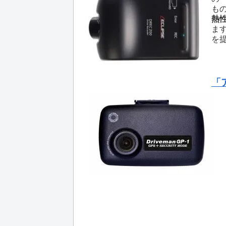
も
熱
ま
を
「