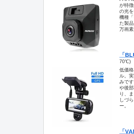
が特徴
の光を
機種「
た製品
万画素
「BL
70℃)
低価格
ル。実
みです
や後部
り、ま
しづら
ー。
「VA