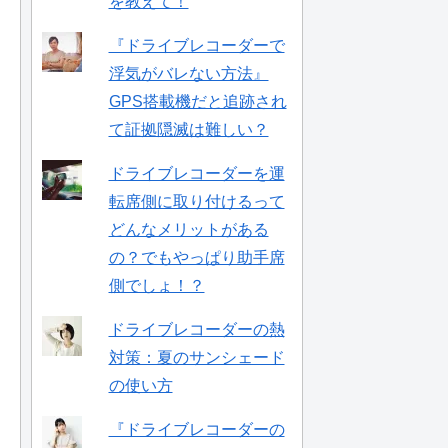
を教えて！
『ドライブレコーダーで
浮気がバレない方法』
GPS搭載機だと追跡され
て証拠隠滅は難しい？
ドライブレコーダーを運
転席側に取り付けるって
どんなメリットがある
の？でもやっぱり助手席
側でしょ！？
ドライブレコーダーの熱
対策：夏のサンシェード
の使い方
『ドライブレコーダーの