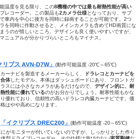
能温度を見る限り、この
8
機種の中では最も耐熱性能が高い
ブレコーダー。この製品も
2カメラ仕様
となっており、サブ
で車内を中心に後方を同時に録画することが可能です。2つ
ラを同時に作動させると、メインカメラも含めてHD画質にな
まうのが惜しいところ。デザインも良く使いやすいですが、
マニュアルが分かりづらいところもマイナス。
リプス AVN-D7W」
(動作可能温度 -20℃～65℃)
カーナビを製造するメーカーらしく、
ドラレコとカーナビを
合体
したモデル。本体はダッシュボードにあり、フロントガ
ラスには小さなカメラがあるだけなので、
デザイン的に、耐
熱性能に優れている
のがお分かりでしょう。耐寒性能もかな
り優れており、信頼性の高いドラレコ内臓カーナビです。価
格はやや高めになります。
「イクリプス DREC200」
(動作可能温度 -20～65℃)
体にがモニターが付いていないのですが、しっかりとした作り
一体型ドライブレコーダー。その仕様は遊びのない
実質剛健
な