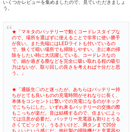
いくつかレビューを集めましたので、見ていただきましょ
う。
★「マキタのバッテリーで動くコードレスタイプな
ので、場所を選ばずに使えることで非常に使い勝手
が良い。また先端にはLEDライトも付いているの
で、狭くて暗い場所でも掃除しやすい。主に車の掃
除をしたい時に大活躍している。コードレスなの
で、細か過ぎる塵などを完全に吸い取れる程の吸引
力はないが、取り回しの良さを考えれば十分だと思
う。」
★「通販生〇のと迷ったが、あちらはバッテリー持
ちがとても良いものの充電時間がそれなりに長く、
本体をコンセントに繋いでの充電になるのがネック
でこちらにした。いずれ来るバッテリーの交換の際
もこっちが楽だ。音は結構するので、住まいによっ
ては注意が必要だ。バッテリー充電器も割りとうる
さくてビックリ。うるさいけど、満タンまで20分
ちょいという感じだ。他社製の掃除機だと充電器や