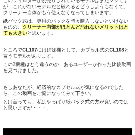
このフィルターが別売りされているモデルはまだマシです
が、これがないモデルだと破れるとどうしようもなくて、
クリーナー自体がもう使えなくなってしまいます。
紙パック式は、専用のパックを時々購入しないといけない
ものの、
クリーナー内部がほとんど汚れないメリットはと
ても大きい
と思います。
ところで
CL107
には姉妹機として、カプセル式の
CL108
と
言うモデルがあります。
この2機種はどう違うのか、あるユーザーが作った比較動画
を見つけました。
もしあなたが、経済的なカプセル式が気になるのでした
ら、この動画をご覧になってみて下さい。
とは言っても、私はやっぱり紙パック式の方が良いのでは
と思いますが・・・。