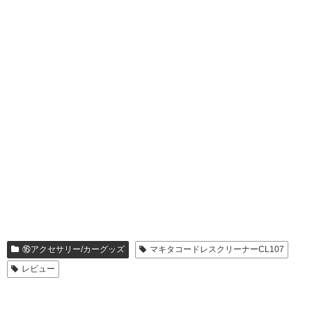
⑯アクセサリー/カーグッズ
マキタコードレスクリーナーCL107
レビュー