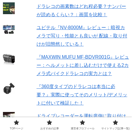
ドラレコの画素数はどれ程必要？ナンバー
が読めるくらい？：画質を比較！
ユピテル『NV-8000M』レビュー：暗視カ
メラで写り・性能とも良いが 配線・取り付
けが旧態然している！
『MAXWIN MUFU MF-BDVR001G』レビュ
ー：ヘルメットに差し込むだけで使える2カ
メラ式バイクドラレコの実力とは？
『360度タイプのドラレコは本当に必
要？』実際に使ってそのメリット/デメリッ
トに付いて検証した！
ドライブレコーダーを運転席側に取り付け
るってどんなメリットがあるの？でもやっ
TOPページ
おすすめの記事
運営者プロフィール
サイトマップ(記事一覧)