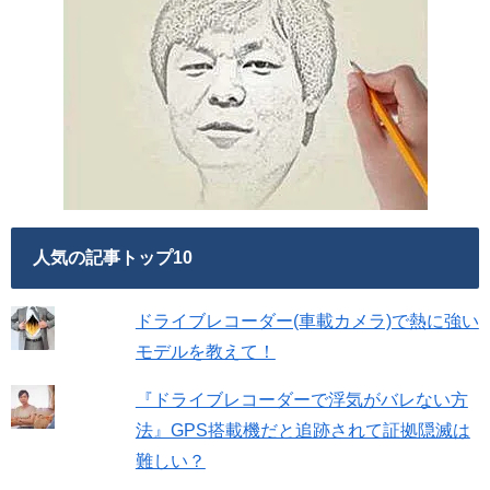
人気の記事トップ10
ドライブレコーダー(車載カメラ)で熱に強い
モデルを教えて！
『ドライブレコーダーで浮気がバレない方
法』GPS搭載機だと追跡されて証拠隠滅は
難しい？