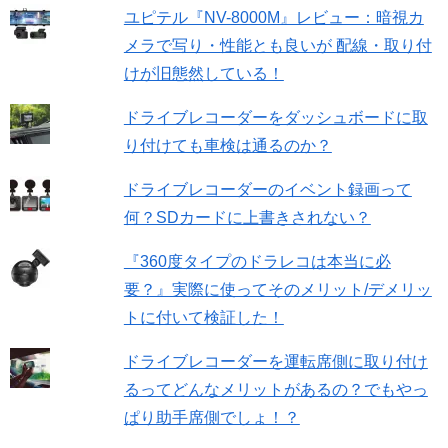
ユピテル『NV-8000M』レビュー：暗視カ
メラで写り・性能とも良いが 配線・取り付
けが旧態然している！
ドライブレコーダーをダッシュボードに取
り付けても車検は通るのか？
ドライブレコーダーのイベント録画って
何？SDカードに上書きされない？
『360度タイプのドラレコは本当に必
要？』実際に使ってそのメリット/デメリッ
トに付いて検証した！
ドライブレコーダーを運転席側に取り付け
るってどんなメリットがあるの？でもやっ
ぱり助手席側でしょ！？