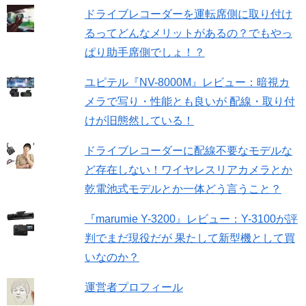
ドライブレコーダーを運転席側に取り付け
るってどんなメリットがあるの？でもやっ
ぱり助手席側でしょ！？
ユピテル『NV-8000M』レビュー：暗視カ
メラで写り・性能とも良いが 配線・取り付
けが旧態然している！
ドライブレコーダーに配線不要なモデルな
ど存在しない！ワイヤレスリアカメラとか
乾電池式モデルとか一体どう言うこと？
『marumie Y-3200』レビュー：Y-3100が評
判でまだ現役だが 果たして新型機として買
いなのか？
運営者プロフィール