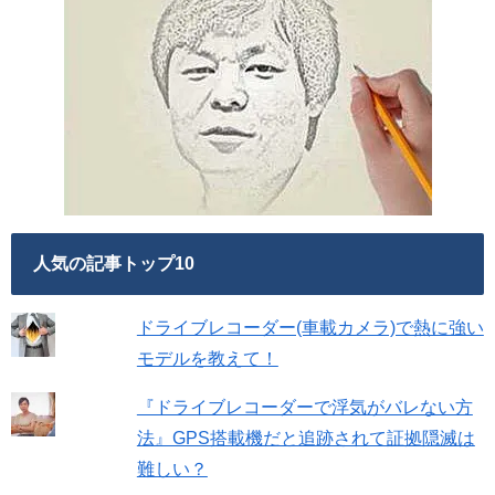
人気の記事トップ10
ドライブレコーダー(車載カメラ)で熱に強い
モデルを教えて！
『ドライブレコーダーで浮気がバレない方
法』GPS搭載機だと追跡されて証拠隠滅は
難しい？