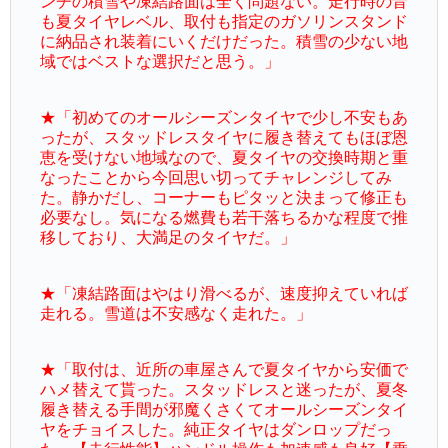
ンチの積雪や凍結路面は全く問題ない。走行時の音
も夏タイヤレベル、取付も指定のガソリンスタンド
に納品され装着にいくだけだった。積雪の少ない地
域ではベストな選択だと思う。」
★「初めてのオールシーズンタイヤで少し不安もあ
ったが、スタッドレスタイヤに履き替えてもほぼ恩
恵を受けない地域なので、夏タイヤの交換時期と重
なったことから今回思い切ってチャレンジしてみ
た。静かだし、コーナーもピタッと決まって修正も
必要なし。気になる燃費も若干落ちるかな程度で推
移しており、大満足のタイヤだ。」
★「凍結路面はやはり滑べるが、速度抑えていれば
走れる。雪道は不安感なく走れた。」
★「取付は、近所の車屋さんで夏タイヤから安価で
ハメ替えて貰った。スタッドレスと迷ったが、夏冬
履き替える手間が邪魔くさくてオールシーズンタイ
ヤをチョイスした。純正タイヤはダンロップだっ