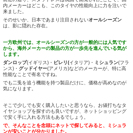
内メーカーはどこも、このタイヤの性能向上に力を注いで
来ました。
そのせいか、日本であまり注目されない
オールシーズン
は、影に隠れた存在。
一方欧州では、オールシーズンの方が一般的には人気です
から、海外メーカーの製品の方が一歩先を進んでいる気が
します。
ダンロップ
(イギリス)・
ピレリ(
イタリア)・
ミシュラン
(フラ
ンス)・
グッドイヤー
(アメリカ)などのメーカーが、特に高
性能なことで有名ですね。
でも二兎を追う機能を持つ製品だけに、価格が高めなのが
気になります。
そこで少しでも安く購入したいと思うなら、お値打ちなタ
イヤショップを探すのも良いですが、ネットショッピング
で安く手に入れる方法もあるでしょう。
で、そんなことを念頭にネットで探してみると、ミシュラ
ンが安いことが分かりました。