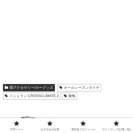
⑯アクセサリー/カーグッズ
オールシーズンタイヤ
ミシュラン CROSSCLIMATE 2
後悔
『MAXWIN MUFU MF-BDVR001G』レビ
ュー：ヘルメットに差し込むだけで使える
TOPページ
おすすめの記事
運営者プロフィール
サイトマップ(記事一覧)
2カメラ式バイクドラレコの実力とは？