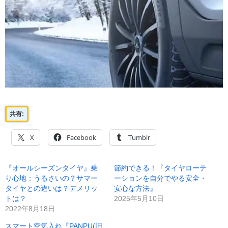
共有:
X
Facebook
Tumblr
『オールシーズンタイヤ』乗
節約できる！『タイヤローテ
り心地：うるさいの？サマー
ーションを自分でやる安全・
タイヤとの違いは？デメリッ
安心な方法』
トは？
2025年5月10日
2022年8月18日
スマート空気入れ『PANPU(旧