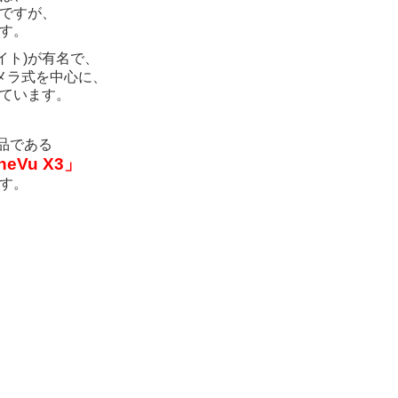
ですが、
す。
イト)が有名で、
メラ式を中心に、
ています。
品である
neVu X3」
す。