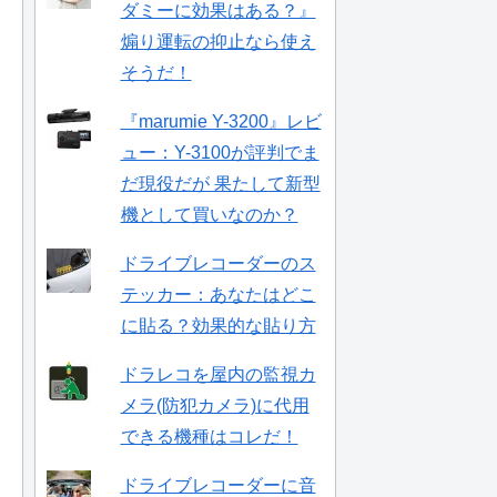
ダミーに効果はある？』
煽り運転の抑止なら使え
そうだ！
『marumie Y-3200』レビ
ュー：Y-3100が評判でま
だ現役だが 果たして新型
機として買いなのか？
ドライブレコーダーのス
テッカー：あなたはどこ
に貼る？効果的な貼り方
ドラレコを屋内の監視カ
メラ(防犯カメラ)に代用
できる機種はコレだ！
ドライブレコーダーに音