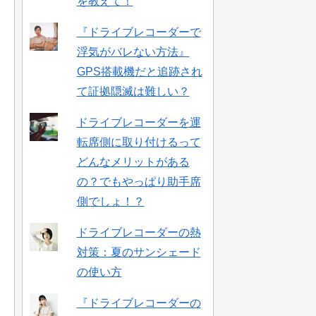
を教えて！
『ドライブレコーダーで
浮気がバレない方法』
GPS搭載機だと追跡され
て証拠隠滅は難しい？
ドライブレコーダーを運
転席側に取り付けるって
どんなメリットがある
の？でもやっぱり助手席
側でしょ！？
ドライブレコーダーの熱
対策：夏のサンシェード
の使い方
『ドライブレコーダーの