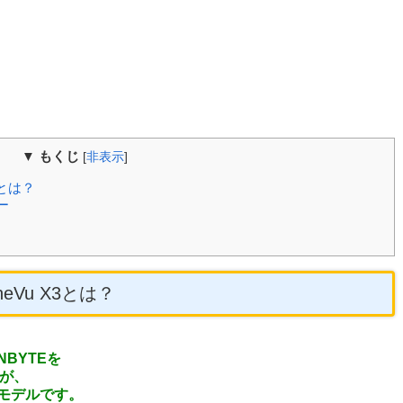
▼ もくじ
[
非表示
]
3とは？
ー
eVu X3とは？
BYTEを
が、
のモデルです。