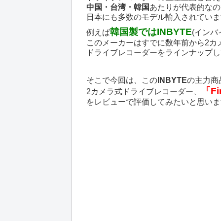
中国・台湾・韓国
あたりが代表的なの
日本にも多数のモデル輸入されていま
韓国製ではINBYTE
例えば
(インバ
このメーカーはすでに数年前から2カ
ドライブレコーダーをラインナップし
そこで今回は、この
INBYTE
の主力商
「Fi
2カメラ式ドライブレコーダー、
をレビューで評価してみたいと思いま