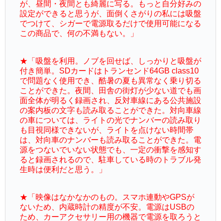
が、昼間・夜間とも綺麗に写る。もっと自分好みの
設定ができると思うが、面倒くさがりの私には吸盤
でつけて、シガーで電源取るだけで使用可能になる
この商品で、何の不満もない。」
★「吸盤を利用。ノブを回せば、しっかりと吸盤が
付き簡単。SDカードはトランセンド64GB class10
で問題なく使用でき、酷暑の夏も異常なく乗り切る
ことができた。夜間、田舎の街灯が少ない道でも画
面全体が明るく録画され、反対車線にある公共施設
の案内板の文字も読み取ることができた。対向車線
の車については、ライトの光でナンバーの読み取り
も目視同様できないが、ライトを点けない時間帯
は、対向車のナンバーも読み取ることができた。電
源をつないでいない状態でも、一定の衝撃を感知す
ると録画されるので、駐車している時のトラブル発
生時は便利だと思う。」
★「映像はなかなかのもの。スマホ連動やGPSが
ないため、内蔵時計の精度が不安。電源はUSBの
ため、カーアクセサリー用の機器で電源を取ろうと