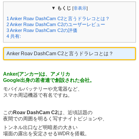
▼ もくじ
[
非表示
]
1
Anker Roav DashCam C2と言うドラレコとは？
2
Anker Roav DashCam C2のユーザーレビュー
3
Anker Roav DashCam C2の評価
4
共有:
Anker Roav DashCam C2と言うドラレコとは？
Anker(アンカー)は、アメリカ
Google出身の若者達で創設された会社。
モバイルバッテリーや充電器など、
スマホ周辺機器で有名ですね。
この
Roav DashCam C2
は、近頃話題の
夜間での周囲を明るく写すナイトビジョンや、
トンネル出口など明暗差の大きい
場面の露出を安定させるWDRを搭載。