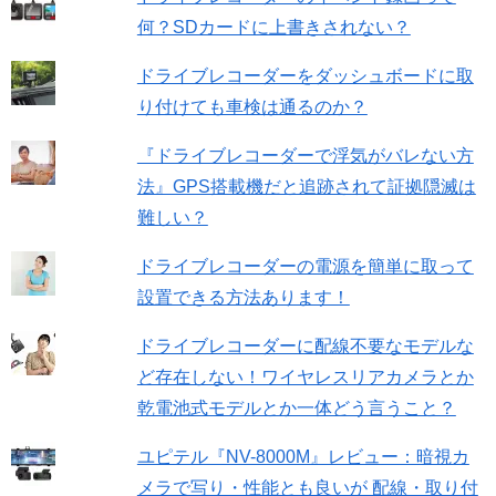
何？SDカードに上書きされない？
ドライブレコーダーをダッシュボードに取
り付けても車検は通るのか？
『ドライブレコーダーで浮気がバレない方
法』GPS搭載機だと追跡されて証拠隠滅は
難しい？
ドライブレコーダーの電源を簡単に取って
設置できる方法あります！
ドライブレコーダーに配線不要なモデルな
ど存在しない！ワイヤレスリアカメラとか
乾電池式モデルとか一体どう言うこと？
ユピテル『NV-8000M』レビュー：暗視カ
メラで写り・性能とも良いが 配線・取り付