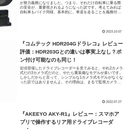
が努力義務になりました。つまり、それだけ自転車に乗る際
の安全が、重要視されるようになった訳です。考えてみれば
自転車もバイク同様、基本的に、車道を走ることを義務付け
られているのですから...
2023.10.07
『コムテック HDR204Gドラレコ』レビュー
評価：HDR203Gとの違いは事実上なし？ポ
ン付け可能なのも同じ！
近頃登場したドライブレコーダーを見てみると、やれ2カメラ
式だの3カメラ式だのと、やたら重装備なモデルが多いです。
しかしだからと言って、シンプルな1カメラ式モデルがなくな
った訳ではありませんよ。その理由は、まるで監視カメラの
ようにクルマに幾つ...
2022.07.27
『AKEEYO AKY-R1』レビュー：スマホア
プリで操作するリア用ドライブレコーダ