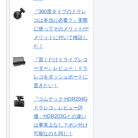
『360度タイプのドラレ
コは本当に必要？』実際
に使ってそのメリット/デ
メリットに付いて検証し
た！
『置くだけドライブレコ
ーダー』レビュー：ドラ
レコをダッシュボードに
置きたい！
『コムテック HDR204G
ドラレコ』レビュー評
価：HDR203Gとの違い
は事実上なし？ポン付け
可能なのも同じ！