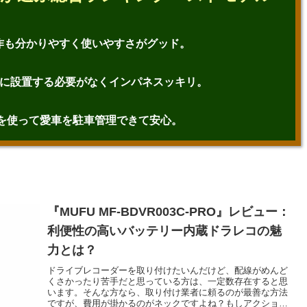
作も分かりやすく使いやすさがグッド。
々に設置する必要がなくインパネスッキリ。
AIを使って愛車を駐車管理できて安心。
『MUFU MF-BDVR003C-PRO』レビュー：
利便性の高いバッテリー内蔵ドラレコの魅
力とは？
ドライブレコーダーを取り付けたいんだけど、配線がめんど
くさかったり苦手だと思っている方は、一定数存在すると思
います。そんな方なら、取り付け業者に頼るのが最善な方法
ですが、費用が掛かるのがネックですよね？もしアクション