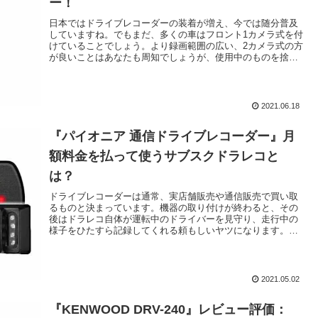
ー！
日本ではドライブレコーダーの装着が増え、今では随分普及
していますね。でもまだ、多くの車はフロント1カメラ式を付
けていることでしょう。より録画範囲の広い、2カメラ式の方
が良いことはあなたも周知でしょうが、使用中のものを捨て
てまで、新しく買い替...
2021.06.18
『パイオニア 通信ドライブレコーダー』月
額料金を払って使うサブスクドラレコと
は？
ドライブレコーダーは通常、実店舗販売や通信販売で買い取
るものと決まっています。機器の取り付けが終わると、その
後はドラレコ自体が運転中のドライバーを見守り、走行中の
様子をひたすら記録してくれる頼もしいヤツになります。で
すが現実には、ただただ様...
2021.05.02
『KENWOOD DRV-240』レビュー評価：