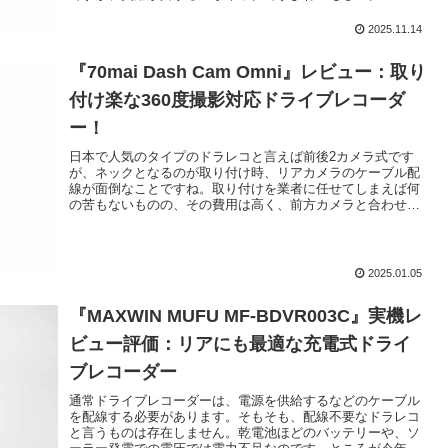
カメラカメラのように、バ...
2025.11.14
『70mai Dash Cam Omni』レビュー：取り
付け楽な360度撮影対応ドライブレコーダ
ー！
日本で人気のタイプのドラレコと言えば前後2カメラ式です
が、ネックとなるのが取り付け時、リアカメラのケーブル配
線が面倒なことですね。取り付けを業者に任せてしまえば何
の苦もないものの、その費用は高く、前方カメラと合わせ少
なくとも１万円以上必要に...
2025.01.05
『MAXWIN MUFU MF-BDVR003C』実機レ
ビュー評価：リアにも最適な充電式ドライ
ブレコーダー
通常ドライブレコーダーは、電源を供給するなどのケーブル
を配線する必要があります。そもそも、配線不要なドラレコ
と言うものは存在しません。乾電池ほどのバッテリーや、ソ