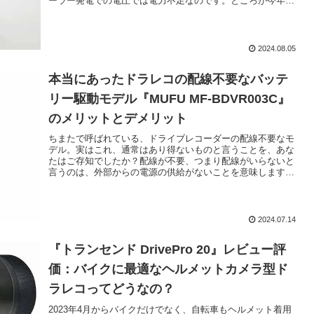
ーラー発電での電圧では電力不足なのです。ところが今年
(2024年)に入り、内蔵...
2024.08.05
本当にあったドラレコの配線不要なバッテ
リー駆動モデル『MUFU MF-BDVR003C』
のメリットとデメリット
ちまたで呼ばれている、ドライブレコーダーの配線不要なモ
デル。実はこれ、通常はあり得ないものと言うことを、あな
たはご存知でしたか？配線が不要、つまり配線がいらないと
言うのは、外部からの電源の供給がないことを意味します。
もしそんなモデルがあるの...
2024.07.14
『トランセンド DrivePro 20』レビュー評
価：バイクに最適なヘルメットカメラ型ド
ラレコってどうなの？
2023年4月からバイクだけでなく、自転車もヘルメット着用