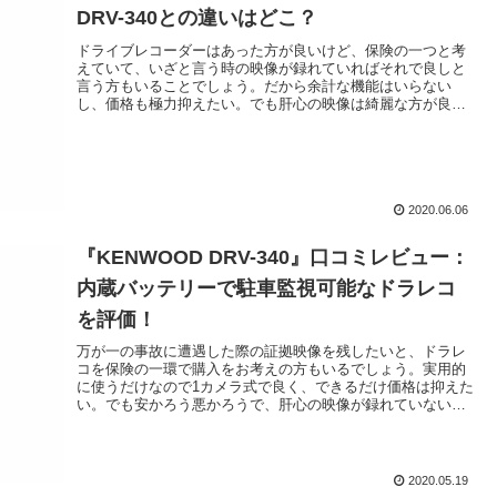
DRV-340との違いはどこ？
ドライブレコーダーはあった方が良いけど、保険の一つと考
えていて、いざと言う時の映像が録れていればそれで良しと
言う方もいることでしょう。だから余計な機能はいらない
し、価格も極力抑えたい。でも肝心の映像は綺麗な方が良い
ハズだし、取り付けたらすぐ...
2020.06.06
『KENWOOD DRV-340』口コミレビュー：
内蔵バッテリーで駐車監視可能なドラレコ
を評価！
万が一の事故に遭遇した際の証拠映像を残したいと、ドラレ
コを保険の一環で購入をお考えの方もいるでしょう。実用的
に使うだけなので1カメラ式で良く、できるだけ価格は抑えた
い。でも安かろう悪かろうで、肝心の映像が録れていないの
は困る。だからやっぱり...
2020.05.19