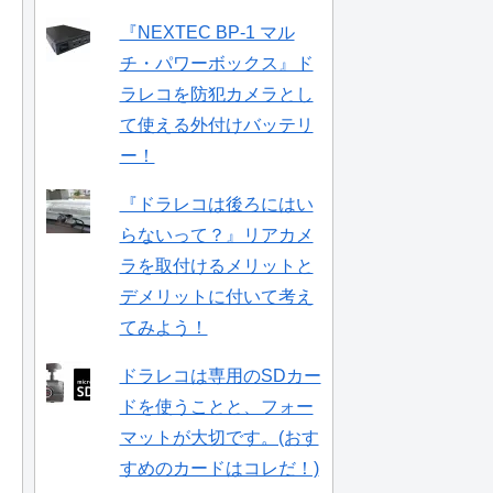
『NEXTEC BP-1 マル
チ・パワーボックス』ド
ラレコを防犯カメラとし
て使える外付けバッテリ
ー！
『ドラレコは後ろにはい
らないって？』リアカメ
ラを取付けるメリットと
デメリットに付いて考え
てみよう！
ドラレコは専用のSDカー
ドを使うことと、フォー
マットが大切です。(おす
すめのカードはコレだ！)