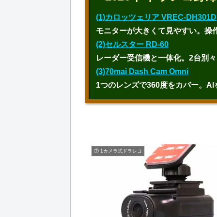
(1)カロッツェリア VREC-DH301D
モニターが大きくて見やすい。操
(2)セルスター RD-60
レーダー受信機と一体化。2台別
(3)70mai Dash Cam Omni
1つのレンズで360度をカバー。
⑦ 1カメラ式ドラレコ