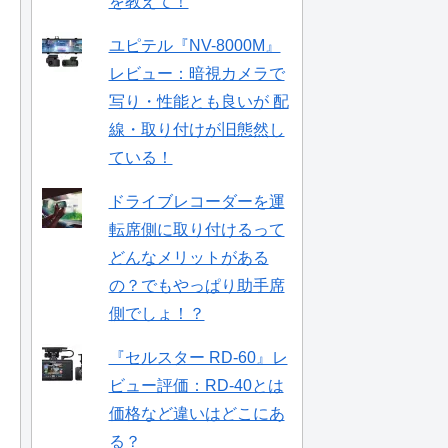
を教えて！
ユピテル『NV-8000M』
レビュー：暗視カメラで
写り・性能とも良いが 配
線・取り付けが旧態然し
ている！
ドライブレコーダーを運
転席側に取り付けるって
どんなメリットがある
の？でもやっぱり助手席
側でしょ！？
『セルスター RD-60』レ
ビュー評価：RD-40とは
価格など違いはどこにあ
る？