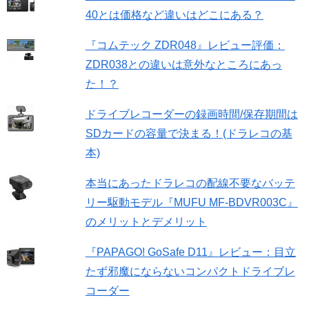
40とは価格など違いはどこにある？
『コムテック ZDR048』レビュー評価：
ZDR038との違いは意外なところにあっ
た！？
ドライブレコーダーの録画時間/保存期間は
SDカードの容量で決まる！(ドラレコの基
本)
本当にあったドラレコの配線不要なバッテ
リー駆動モデル『MUFU MF-BDVR003C』
のメリットとデメリット
『PAPAGO! GoSafe D11』レビュー：目立
たず邪魔にならないコンパクトドライブレ
コーダー