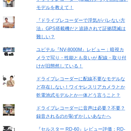
モデルを教えて！
『ドライブレコーダーで浮気がバレない方
法』GPS搭載機だと追跡されて証拠隠滅は
難しい？
ユピテル『NV-8000M』レビュー：暗視カ
メラで写り・性能とも良いが 配線・取り付
けが旧態然している！
ドライブレコーダーに配線不要なモデルな
ど存在しない！ワイヤレスリアカメラとか
乾電池式モデルとか一体どう言うこと？
ドライブレコーダーに音声は必要？不要？
録音されるのが恥ずかしいあなたへ
『セルスター RD-60』レビュー評価：RD-