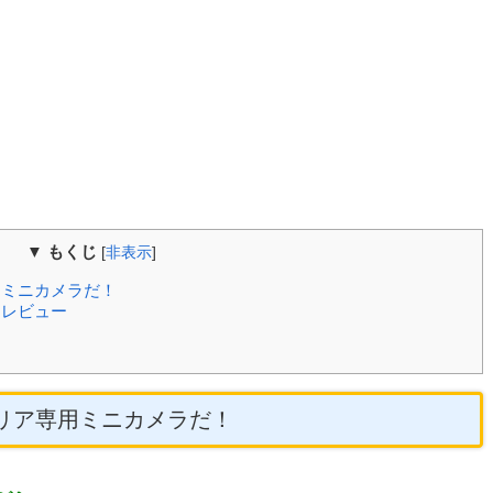
▼ もくじ
[
非表示
]
ア専用ミニカメラだ！
ザーレビュー
iniはリア専用ミニカメラだ！