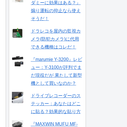
ダミーに効果はある？』
煽り運転の抑止なら使え
そうだ！
ドラレコを屋内の監視カ
メラ(防犯カメラ)に代用
できる機種はコレだ！
『marumie Y-3200』レビ
ュー：Y-3100が評判でま
だ現役だが 果たして新型
機として買いなのか？
ドライブレコーダーのス
テッカー：あなたはどこ
に貼る？効果的な貼り方
『MAXWIN MUFU MF-