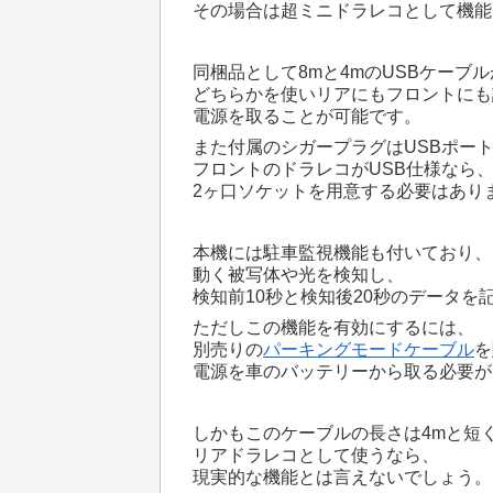
その場合は超ミニドラレコとして機能
同梱品として8mと4mのUSBケーブ
どちらかを使いリアにもフロントにも
電源を取ることが可能です。
また付属のシガープラグはUSBポート
フロントのドラレコがUSB仕様なら
2ヶ口ソケットを用意する必要はあり
本機には駐車監視機能も付いており、
動く被写体や光を検知し、
検知前10秒と検知後20秒のデータを
ただしこの機能を有効にするには、
別売りの
パーキングモードケーブル
を
電源を車のバッテリーから取る必要が
しかもこのケーブルの長さは4mと短
リアドラレコとして使うなら、
現実的な機能とは言えないでしょう。