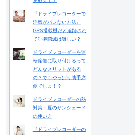
を教えて！
『ドライブレコーダーで
浮気がバレない方法』
GPS搭載機だと追跡され
て証拠隠滅は難しい？
ドライブレコーダーを運
転席側に取り付けるって
どんなメリットがある
の？でもやっぱり助手席
側でしょ！？
ドライブレコーダーの熱
対策：夏のサンシェード
の使い方
『ドライブレコーダーの