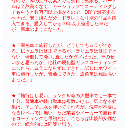
なので、私のような素人でも余裕で出来る。ハード
ルは全然高くなく、カーショップでコーティングし
てもらうと数万円以上掛かるので、DIYで対応する
べきだ。安く済んだ分、ドラレコなり別の商品を購
入できる。購入してから10年以上経過した車だ
が、新車のようになった。」
★「濃色車に施行したが、どうしてもムラができ
る。拭きムラは修正できるが、塗りムラは修正でき
ない。研磨して3回し直したがダメだった。車のせ
いかと思ったが、他社の硬化型ガラスコーティング
にしたら、ムラにならずにできた。試しにホワイト
車に施行したが、普通にできた。濃色車は難度高い
ようだ。」
★「施行はし易い。ランクル等の大型車でも一本で
十分。普通車や軽自動車は複数いける。気になる効
果は、そこそこ水を弾いてくれるが、洗車が不要に
なるレベルでは無い。ただ業者やメーカーで施行す
るコーティングも最初だけ。こちらは比較的安価な
ので、総合的には同等と思う。」