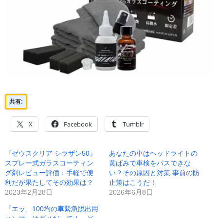
共有:
X
Facebook
Tumblr
『ゼウスクリア シラザン50』
あなたの車はヘッドライトの
スプレー式ガラスコーティン
黄ばみで車検をパスできな
グ剤レビュー評価：手軽で便
い？その原因と対策 事前の防
利だが果たしてその効果は？
止策はこうだ！
2023年2月28日
2026年6月8日
『エッ、100均の車緊急脱出用