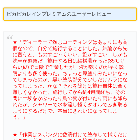
ピカピカレインプレミアムのユーザーレビュー
★「ディーラーで頼むコーティングはあまりにも高
価なので、自分で施行することにした。結論から先
に言うと、ものすご～くいい。艶がすごい！しかも
洗車が超楽だ！施行する日は結構暑かった(35℃ぐ
らい)ので日陰で作業したが、液が乾くのが早く説
明よりも多く使った。ちょっと厚塗りみたいになっ
てしまったのか、黒い塗装部分で少しだけムラにな
ってしまった、かな？それを除けば施行自体は全く
難しくなかった。施行してから約4週間経ち、その
間に土埃をかぶったり鳥の糞が付いたり雨にも降ら
れたが、シャワーで水を流し軽くタオルでふき取る
ようにするだけで、本当にきれいになってしま
う。」
★「作業はスポンジに数滴付けて塗布して拭くだけ