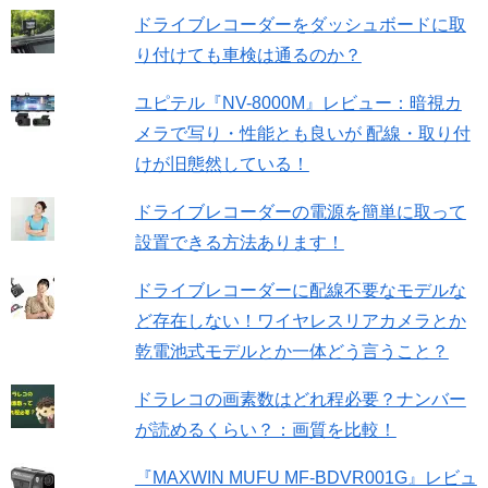
ドライブレコーダーをダッシュボードに取
り付けても車検は通るのか？
ユピテル『NV-8000M』レビュー：暗視カ
メラで写り・性能とも良いが 配線・取り付
けが旧態然している！
ドライブレコーダーの電源を簡単に取って
設置できる方法あります！
ドライブレコーダーに配線不要なモデルな
ど存在しない！ワイヤレスリアカメラとか
乾電池式モデルとか一体どう言うこと？
ドラレコの画素数はどれ程必要？ナンバー
が読めるくらい？：画質を比較！
『MAXWIN MUFU MF-BDVR001G』レビュ