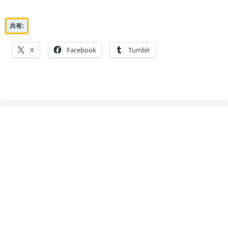
共有:
X
Facebook
Tumblr