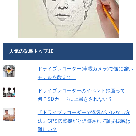
人気の記事トップ10
ドライブレコーダー(車載カメラ)で熱に強い
モデルを教えて！
ドライブレコーダーのイベント録画って
何？SDカードに上書きされない？
『ドライブレコーダーで浮気がバレない方
法』GPS搭載機だと追跡されて証拠隠滅は
難しい？