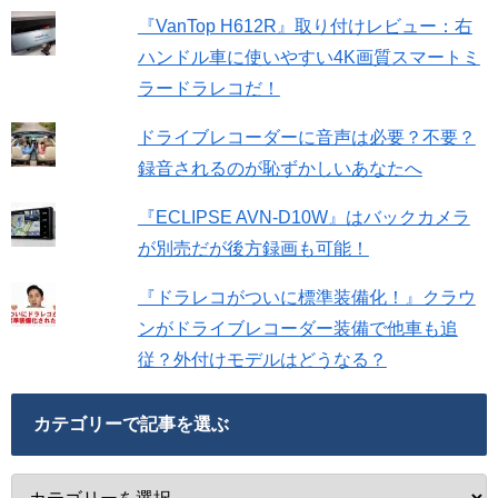
『VanTop H612R』取り付けレビュー：右
ハンドル車に使いやすい4K画質スマートミ
ラードラレコだ！
ドライブレコーダーに音声は必要？不要？
録音されるのが恥ずかしいあなたへ
『ECLIPSE AVN-D10W』はバックカメラ
が別売だが後方録画も可能！
『ドラレコがついに標準装備化！』クラウ
ンがドライブレコーダー装備で他車も追
従？外付けモデルはどうなる？
カテゴリーで記事を選ぶ