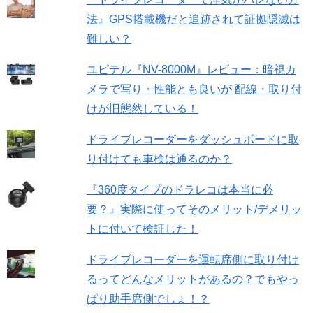
法』GPS搭載機だと追跡されて証拠隠滅は
難しい？
ユピテル『NV-8000M』レビュー：暗視カ
メラで写り・性能とも良いが 配線・取り付
けが旧態然している！
ドライブレコーダーをダッシュボードに取
り付けても車検は通るのか？
『360度タイプのドラレコは本当に必
要？』実際に使ってそのメリット/デメリッ
トに付いて検証した！
ドライブレコーダーを運転席側に取り付け
るってどんなメリットがあるの？でもやっ
ぱり助手席側でしょ！？