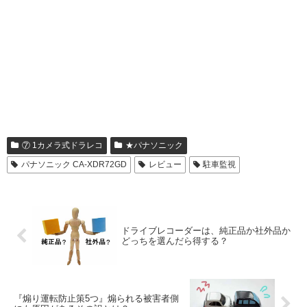
⑦ 1カメラ式ドラレコ
★パナソニック
パナソニック CA-XDR72GD
レビュー
駐車監視
ドライブレコーダーは、純正品か社外品か
どっちを選んだら得する？
『煽り運転防止策5つ』煽られる被害者側