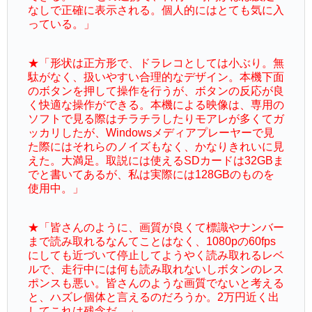
なしで正確に表示される。個人的にはとても気に入
っている。」
★「形状は正方形で、ドラレコとしては小ぶり。無
駄がなく、扱いやすい合理的なデザイン。本機下面
のボタンを押して操作を行うが、ボタンの反応が良
く快適な操作ができる。本機による映像は、専用の
ソフトで見る際はチラチラしたりモアレが多くてガ
ッカリしたが、Windowsメディアプレーヤーで見
た際にはそれらのノイズもなく、かなりきれいに見
えた。大満足。取説には使えるSDカードは32GBま
でと書いてあるが、私は実際には128GBのものを
使用中。」
★「皆さんのように、画質が良くて標識やナンバー
まで読み取れるなんてことはなく、1080pの60fps
にしても近づいて停止してようやく読み取れるレベ
ルで、走行中には何も読み取れないしボタンのレス
ポンスも悪い。皆さんのような画質でないと考える
と、ハズレ個体と言えるのだろうか。2万円近く出
してこれは残念だ。」