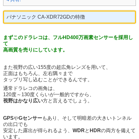
パナソニック CA-XDR72GDの特徴
まずこのドラレコは、フルHD400万画素センサーを採用し
て
高画質を売りにしています。
また視野の広い155度の超広角レンズを用いて、
正面はもちろん、左右隅々まで
タップリ写し込むことができるんです。
通常ドラレコの画角は、
120度～130度くらいが一般的ですから、
視野はかなり広い
方と言えるでしょう。
GPS
や
Gセンサー
もあり、そして明暗差の大きいトンネル
の出口でも
安定した露出が得られるよう、
WDR
と
HDR
の両方を備えて
います。