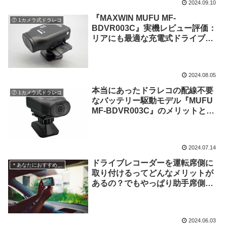
2024.09.10
『MAXWIN MUFU MF-
⑦ 1カメラ式ドラレコ
BDVR003C』実機レビュー評価：
リアにも最適な充電式ドライブレ
コーダー
2024.08.05
本当にあったドラレコの配線不要
⑦ 1カメラ式ドラレコ
なバッテリー駆動モデル『MUFU
MF-BDVR003C』のメリットとデ
メリット
2024.07.14
ドライブレコーダーを運転席側に
＊あなたにおすすめの記事
取り付けるってどんなメリットが
あるの？でもやっぱり助手席側で
しょ！？
2024.06.03