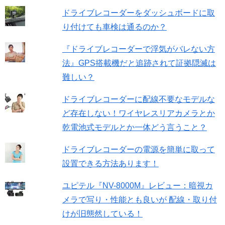
ドライブレコーダーをダッシュボードに取
り付けても車検は通るのか？
『ドライブレコーダーで浮気がバレない方
法』GPS搭載機だと追跡されて証拠隠滅は
難しい？
ドライブレコーダーに配線不要なモデルな
ど存在しない！ワイヤレスリアカメラとか
乾電池式モデルとか一体どう言うこと？
ドライブレコーダーの電源を簡単に取って
設置できる方法あります！
ユピテル『NV-8000M』レビュー：暗視カ
メラで写り・性能とも良いが 配線・取り付
けが旧態然している！