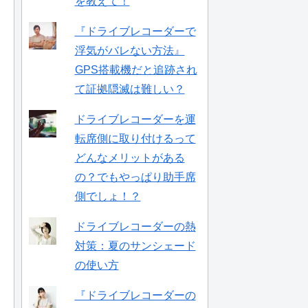
を教えて！
『ドライブレコーダーで
浮気がバレない方法』
GPS搭載機だと追跡され
て証拠隠滅は難しい？
ドライブレコーダーを運
転席側に取り付けるって
どんなメリットがある
の？でもやっぱり助手席
側でしょ！？
ドライブレコーダーの熱
対策：夏のサンシェード
の使い方
『ドライブレコーダーの