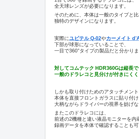
全天球レンズが必要になります。
そのために、本体は一般のタイプと比
独特のデザインになります。
実際に
ユピテル Q-02
や
カーメイト d’Ac
下部が球形になっていることで、
一目で360°タイプの製品だと分かり
対してコムテック HDR360Gは縦長
一般のドラレコと見分けが付きにくく
しかも取り付けためのアタッチメント
本体を直接フロントガラスに貼り付け
大柄ながらドライバーの視界を妨げな
またこのドラレコには、
前述の2機種と違い液晶モニターを内
録画データを本体で確認することも可