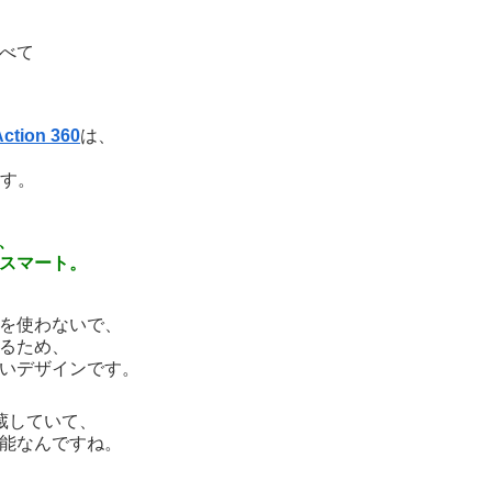
べて
tion 360
は、
ます。
で、
スマート。
を使わないで、
るため、
いデザインです。
蔵していて、
能なんですね。