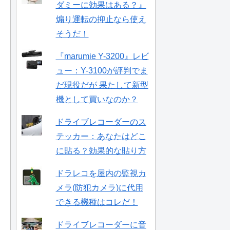
ダミーに効果はある？』
煽り運転の抑止なら使え
そうだ！
『marumie Y-3200』レビ
ュー：Y-3100が評判でま
だ現役だが 果たして新型
機として買いなのか？
ドライブレコーダーのス
テッカー：あなたはどこ
に貼る？効果的な貼り方
ドラレコを屋内の監視カ
メラ(防犯カメラ)に代用
できる機種はコレだ！
ドライブレコーダーに音